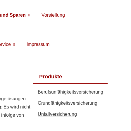
 und Sparen
Vorstellung
rvice
Impressum
Produkte
Berufs­unfähig­keitsversicherung
orgelösungen.
Grundfähigkeitsversicherung
: Es wird nicht
Unfall­ver­si­che­rung
 infolge von